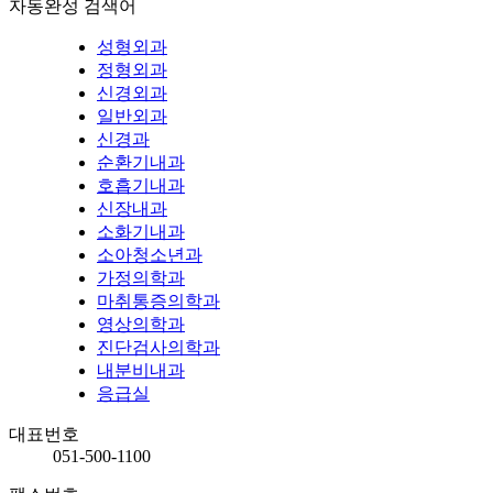
자동완성 검색어
성형외과
정형외과
신경외과
일반외과
신경과
순환기내과
호흡기내과
신장내과
소화기내과
소아청소년과
가정의학과
마취통증의학과
영상의학과
진단검사의학과
내분비내과
응급실
대표번호
051-500-1100