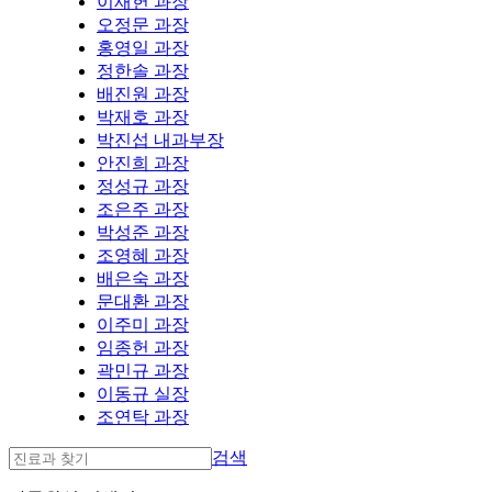
이재헌 과장
오정문 과장
홍영일 과장
정한솔 과장
배진원 과장
박재호 과장
박진섭 내과부장
안진희 과장
정성규 과장
조은주 과장
박성준 과장
조영혜 과장
배은숙 과장
문대환 과장
이주미 과장
임종헌 과장
곽민규 과장
이동규 실장
조연탁 과장
검색