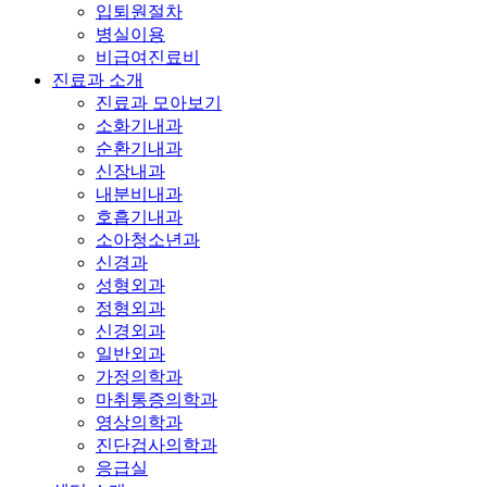
입퇴원절차
병실이용
비급여진료비
진료과 소개
진료과 모아보기
소화기내과
순환기내과
신장내과
내분비내과
호흡기내과
소아청소년과
신경과
성형외과
정형외과
신경외과
일반외과
가정의학과
마취통증의학과
영상의학과
진단검사의학과
응급실