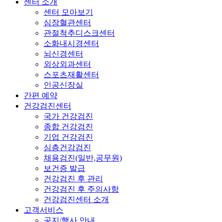
센터 소개
센터 모아보기
심장혈관센터
관절척추디스크센터
소화내시경센터
뇌신경센터
외상외과센터
스포츠재활센터
인공신장실
간편 예약
건강검진센터
국가 건강검진
종합 건강검진
기업 건강검진
심층건강검진
채용검진(일반,공무원)
보건증 발급
건강검진 후 관리
건강검진 후 주의사항
건강검진센터 소개
고객서비스
공지/행사 안내