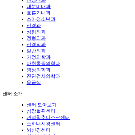
신장내과
내분비내과
호흡기내과
소아청소년과
신경과
성형외과
정형외과
신경외과
일반외과
가정의학과
마취통증의학과
영상의학과
진단검사의학과
응급실
센터 소개
센터 모아보기
심장혈관센터
관절척추디스크센터
소화내시경센터
뇌신경센터