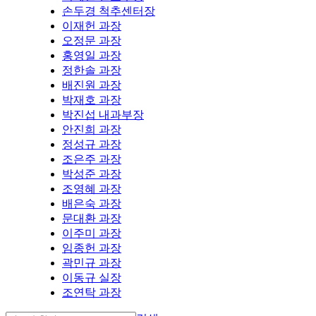
손두경 척추센터장
이재헌 과장
오정문 과장
홍영일 과장
정한솔 과장
배진원 과장
박재호 과장
박진섭 내과부장
안진희 과장
정성규 과장
조은주 과장
박성준 과장
조영혜 과장
배은숙 과장
문대환 과장
이주미 과장
임종헌 과장
곽민규 과장
이동규 실장
조연탁 과장