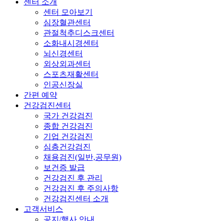
센터 소개
센터 모아보기
심장혈관센터
관절척추디스크센터
소화내시경센터
뇌신경센터
외상외과센터
스포츠재활센터
인공신장실
간편 예약
건강검진센터
국가 건강검진
종합 건강검진
기업 건강검진
심층건강검진
채용검진(일반,공무원)
보건증 발급
건강검진 후 관리
건강검진 후 주의사항
건강검진센터 소개
고객서비스
공지/행사 안내