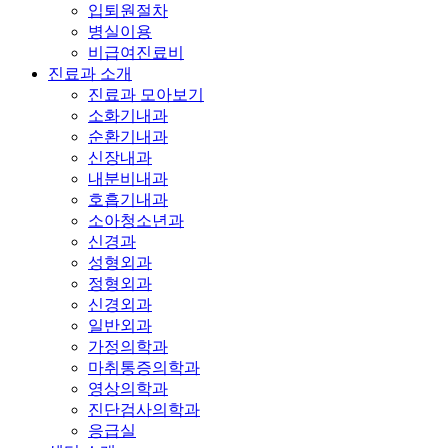
입퇴원절차
병실이용
비급여진료비
진료과 소개
진료과 모아보기
소화기내과
순환기내과
신장내과
내분비내과
호흡기내과
소아청소년과
신경과
성형외과
정형외과
신경외과
일반외과
가정의학과
마취통증의학과
영상의학과
진단검사의학과
응급실