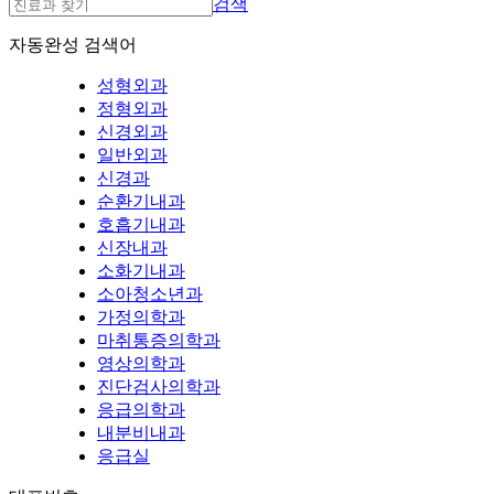
검색
자동완성 검색어
성형외과
정형외과
신경외과
일반외과
신경과
순환기내과
호흡기내과
신장내과
소화기내과
소아청소년과
가정의학과
마취통증의학과
영상의학과
진단검사의학과
응급의학과
내분비내과
응급실