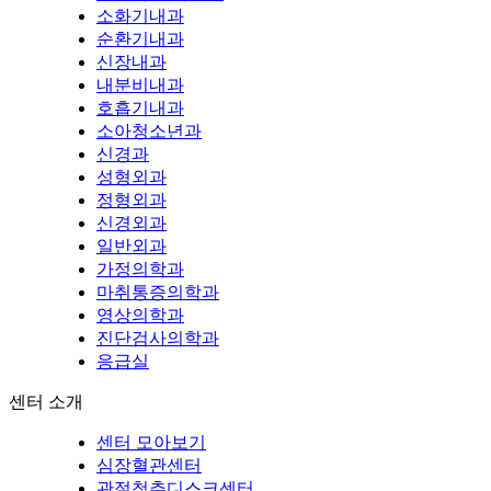
소화기내과
순환기내과
신장내과
내분비내과
호흡기내과
소아청소년과
신경과
성형외과
정형외과
신경외과
일반외과
가정의학과
마취통증의학과
영상의학과
진단검사의학과
응급실
센터 소개
센터 모아보기
심장혈관센터
관절척추디스크센터