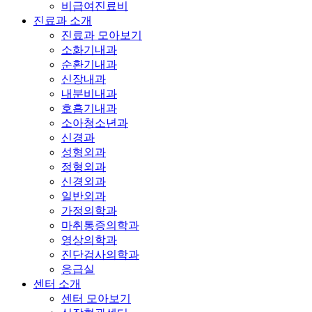
비급여진료비
진료과 소개
진료과 모아보기
소화기내과
순환기내과
신장내과
내분비내과
호흡기내과
소아청소년과
신경과
성형외과
정형외과
신경외과
일반외과
가정의학과
마취통증의학과
영상의학과
진단검사의학과
응급실
센터 소개
센터 모아보기