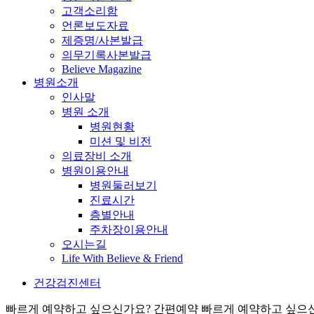
고객소리함
언론보도자료
제증명/사본발급
의무기록사본발급
Believe Magazine
병원소개
인사말
병원 소개
병원현황
미션 및 비전
의료장비 소개
병원이용안내
병원둘러보기
진료시간
층별안내
주차장이용안내
오시는길
Life With Believe & Friend
건강검진센터
빠르게 예약하고 싶으신가요? 간편예약
빠르게 예약하고 싶으