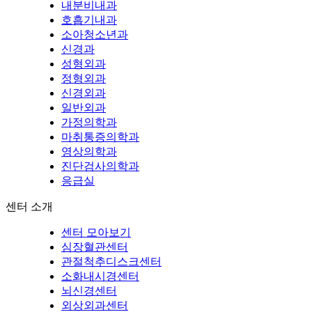
내분비내과
호흡기내과
소아청소년과
신경과
성형외과
정형외과
신경외과
일반외과
가정의학과
마취통증의학과
영상의학과
진단검사의학과
응급실
센터 소개
센터 모아보기
심장혈관센터
관절척추디스크센터
소화내시경센터
뇌신경센터
외상외과센터