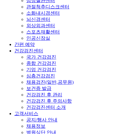
심장혈관센터
관절척추디스크센터
소화내시경센터
뇌신경센터
외상외과센터
스포츠재활센터
인공신장실
간편 예약
건강검진센터
국가 건강검진
종합 건강검진
기업 건강검진
심층건강검진
채용검진(일반,공무원)
보건증 발급
건강검진 후 관리
건강검진 후 주의사항
건강검진센터 소개
고객서비스
공지/행사 안내
채용정보
병원식단 안내