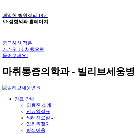
배익현 병원장의 18년
VS성형외과 홈페이지
궁금하신 점은
카카오 1:1 채팅으로
물어보세요!
마취통증의학과 - 빌리브세웅
진료 안내
의료진 소개
진료일정표
외래진료절차
입퇴원절차
병실이용