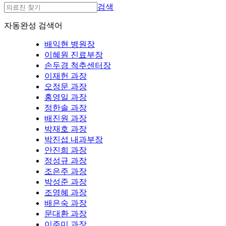
검색
자동완성 검색어
배익현 병원장
이혜원 진료부장
손두경 척추센터장
이재헌 과장
오정문 과장
홍영일 과장
정한솔 과장
배진원 과장
박재호 과장
박진섭 내과부장
안진희 과장
정성규 과장
조은주 과장
박성준 과장
조영혜 과장
배은숙 과장
문대환 과장
이주미 과장