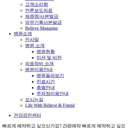
고객소리함
언론보도자료
제증명/사본발급
의무기록사본발급
Believe Magazine
병원소개
인사말
병원 소개
병원현황
미션 및 비전
의료장비 소개
병원이용안내
병원둘러보기
진료시간
층별안내
주차장이용안내
오시는길
Life With Believe & Friend
건강검진센터
빠르게 예약하고 싶으신가요? 간편예약
빠르게 예약하고 싶으