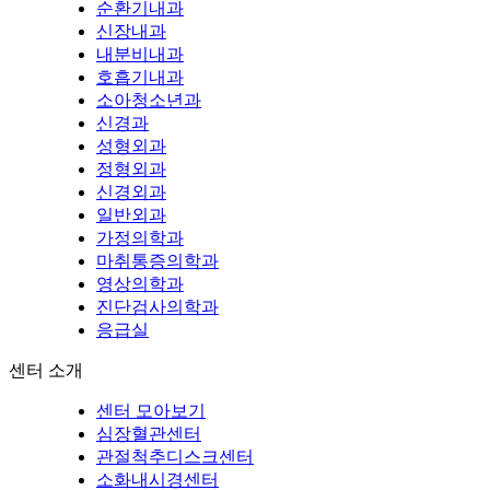
순환기내과
신장내과
내분비내과
호흡기내과
소아청소년과
신경과
성형외과
정형외과
신경외과
일반외과
가정의학과
마취통증의학과
영상의학과
진단검사의학과
응급실
센터 소개
센터 모아보기
심장혈관센터
관절척추디스크센터
소화내시경센터