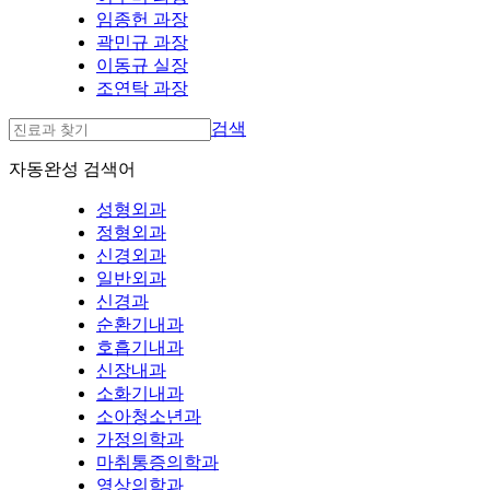
임종헌 과장
곽민규 과장
이동규 실장
조연탁 과장
검색
자동완성 검색어
성형외과
정형외과
신경외과
일반외과
신경과
순환기내과
호흡기내과
신장내과
소화기내과
소아청소년과
가정의학과
마취통증의학과
영상의학과