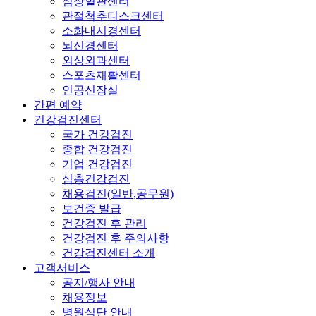
심장혈관센터
관절척추디스크센터
소화내시경센터
뇌신경센터
외상외과센터
스포츠재활센터
인공신장실
간편 예약
건강검진센터
국가 건강검진
종합 건강검진
기업 건강검진
심층건강검진
채용검진(일반,공무원)
보건증 발급
건강검진 후 관리
건강검진 후 주의사항
건강검진센터 소개
고객서비스
공지/행사 안내
채용정보
병원식단 안내