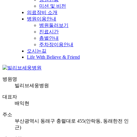
미션 및 비전
의료장비 소개
병원이용안내
병원둘러보기
진료시간
층별안내
주차장이용안내
오시는길
Life With Believe & Friend
병원명
빌리브세웅병원
대표자
배익현
주소
부산광역시 동래구 충렬대로 455(안락동, 동래한전 인
근)