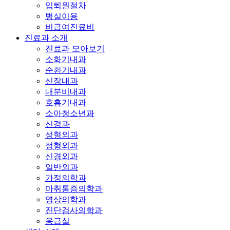
입퇴원절차
병실이용
비급여진료비
진료과 소개
진료과 모아보기
소화기내과
순환기내과
신장내과
내분비내과
호흡기내과
소아청소년과
신경과
성형외과
정형외과
신경외과
일반외과
가정의학과
마취통증의학과
영상의학과
진단검사의학과
응급실