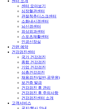
센터 소개
센터 모아보기
심장혈관센터
관절척추디스크센터
소화내시경센터
뇌신경센터
외상외과센터
스포츠재활센터
인공신장실
간편 예약
건강검진센터
국가 건강검진
종합 건강검진
기업 건강검진
심층건강검진
채용검진(일반,공무원)
보건증 발급
건강검진 후 관리
건강검진 후 주의사항
건강검진센터 소개
고객서비스
공지/행사 안내