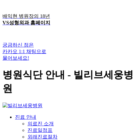
배익현 병원장의 18년
VS성형외과 홈페이지
궁금하신 점은
카카오 1:1 채팅으로
물어보세요!
병원식단 안내 - 빌리브세웅병
원
진료 안내
의료진 소개
진료일정표
외래진료절차