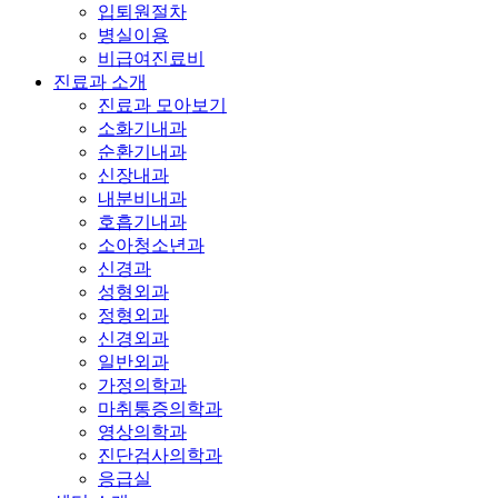
입퇴원절차
병실이용
비급여진료비
진료과 소개
진료과 모아보기
소화기내과
순환기내과
신장내과
내분비내과
호흡기내과
소아청소년과
신경과
성형외과
정형외과
신경외과
일반외과
가정의학과
마취통증의학과
영상의학과
진단검사의학과
응급실