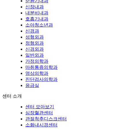
순환기내과
신장내과
내분비내과
호흡기내과
소아청소년과
신경과
성형외과
정형외과
신경외과
일반외과
가정의학과
마취통증의학과
영상의학과
진단검사의학과
응급실
센터 소개
센터 모아보기
심장혈관센터
관절척추디스크센터
소화내시경센터