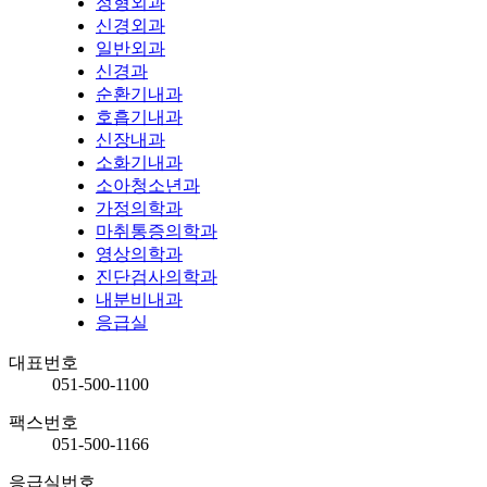
정형외과
신경외과
일반외과
신경과
순환기내과
호흡기내과
신장내과
소화기내과
소아청소년과
가정의학과
마취통증의학과
영상의학과
진단검사의학과
내분비내과
응급실
대표번호
051-500-1100
팩스번호
051-500-1166
응급실번호