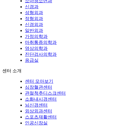
소아청소년과
신경과
성형외과
정형외과
신경외과
일반외과
가정의학과
마취통증의학과
영상의학과
진단검사의학과
응급실
센터 소개
센터 모아보기
심장혈관센터
관절척추디스크센터
소화내시경센터
뇌신경센터
외상외과센터
스포츠재활센터
인공신장실