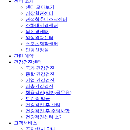
센터 소개
센터 모아보기
심장혈관센터
관절척추디스크센터
소화내시경센터
뇌신경센터
외상외과센터
스포츠재활센터
인공신장실
간편 예약
건강검진센터
국가 건강검진
종합 건강검진
기업 건강검진
심층건강검진
채용검진(일반,공무원)
보건증 발급
건강검진 후 관리
건강검진 후 주의사항
건강검진센터 소개
고객서비스
공지/행사 안내