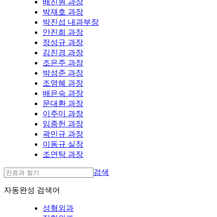
배진원 과장
박재호 과장
박진섭 내과부장
안진희 과장
정성규 과장
김진경 과장
조은주 과장
박성준 과장
조영혜 과장
배은숙 과장
문대환 과장
이주미 과장
임종헌 과장
곽민규 과장
이동규 실장
조연탁 과장
검색
자동완성 검색어
성형외과