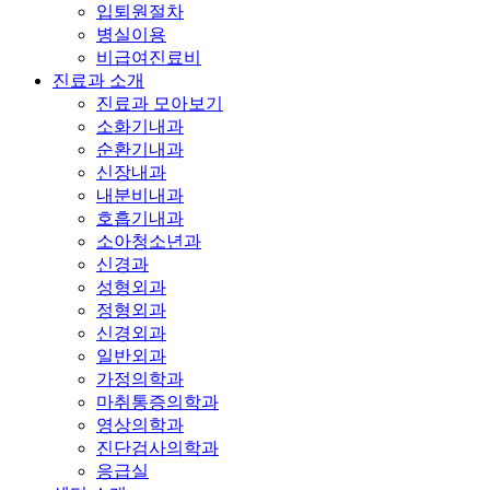
입퇴원절차
병실이용
비급여진료비
진료과 소개
진료과 모아보기
소화기내과
순환기내과
신장내과
내분비내과
호흡기내과
소아청소년과
신경과
성형외과
정형외과
신경외과
일반외과
가정의학과
마취통증의학과
영상의학과
진단검사의학과
응급실